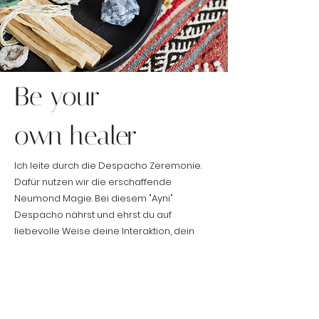
Be your
own healer
Ich leite durch die Despacho Zeremonie.
Dafür nutzen wir die erschaffende
Neumond Magie. Bei diesem "Ayni"
Despacho nährst und ehrst du auf
liebevolle Weise deine Interaktion, dein
"Ayni" mit Pachamama, Mutter Erde. Mit
diesem Despacho kannst du deine Liebe
zu Pachamama ausdrücken oder Energie
zum fliessen bringen, wo aktuell noch
Stagnation zu spüren ist.