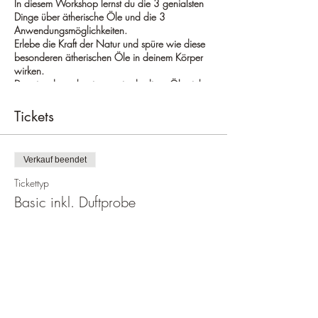
In diesem Workshop lernst du die 3 genialsten
Dinge über ätherische Öle und die 3
Anwendungsmöglichkeiten.
Erlebe die Kraft der Natur und spüre wie diese
besonderen ätherischen Öle in deinem Körper
wirken.
Du wirst danach wissen wie du diese Öle sicher
für deine individuellen gesundheitlichen Themen
anwenden kannst und erhältst eine individuelle
Tickets
Ölprobe.
Wir treffen uns in kleiner Runde in meinen
Verkauf beendet
wunderschönen Räumlichkeiten in Engelskirchen
Loope.
Tickettyp
Ich freue mich auf dich und unser Kennenlernen.
Basic inkl. Duftprobe
Mehr Infos
Preis
10,00 €
MwSt inbegriffen